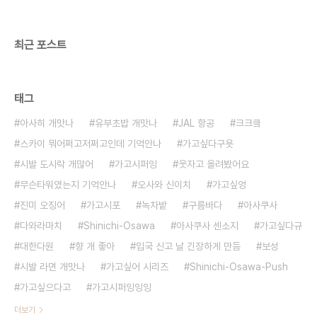
최근 포스트
태그
아사히 개맛나
유부초밥 개맛나
JAL 항공
크크킄
스카이 뭐어쩌고저쩌고인데 기억안나
가고싶다구욧
시발 도시락 개많어
가고시퍼잉
웃자고 올려봤어요
무슨타워였는지 기억안나
오사와 신이치
가고싶엉
진미 오징어
가고시포
녹차밭
구름바다
아사쿠사
다와라마치
Shinichi-Osawa
아사쿠사 센소지
가고싶다규
대한다원
향 개 좋아
입국 신고 날 긴장하게 만듬
보성
시발 라면 개맛나
가고싶어 시리즈
Shinichi-Osawa-Push
가고싶으다고
가고시퍼잉잉잉
더보기