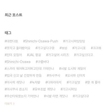
최근 포스트
태그
대한다원
Shinichi-Osawa-Push
가고시퍼잉잉잉
웃자고 올려봤어요
가고싶다구욧
보성
가고시포
크크킄
진미 오징어
JAL 항공
가고싶어 시리즈
가고싶으다고
Shinichi-Osawa
구름바다
스카이 뭐어쩌고저쩌고인데 기억안나
시발 도시락 개많어
입국 신고 날 긴장하게 만듬
아사쿠사
오사와 신이치
아사히 개맛나
녹차밭
다와라마치
가고싶엉
향 개 좋아
아사쿠사 센소지
유부초밥 개맛나
가고시퍼잉
무슨타워였는지 기억안나
시발 라면 개맛나
가고싶다규
더보기