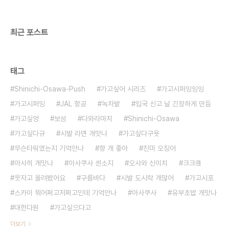
최근 포스트
태그
Shinichi-Osawa-Push
가고싶어 시리즈
가고시퍼잉잉잉
가고시퍼잉
JAL 항공
녹차밭
입국 신고 날 긴장하게 만듬
가고싶엉
보성
다와라마치
Shinichi-Osawa
가고싶다규
시발 라면 개맛나
가고싶다구욧
무슨타워였는지 기억안나
향 개 좋아
진미 오징어
아사히 개맛나
아사쿠사 센소지
오사와 신이치
크크킄
웃자고 올려봤어요
구름바다
시발 도시락 개많어
가고시포
스카이 뭐어쩌고저쩌고인데 기억안나
아사쿠사
유부초밥 개맛나
대한다원
가고싶으다고
더보기